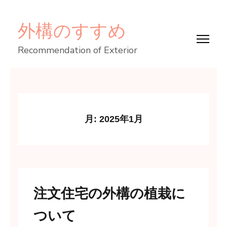
コ
外構のすすめ
ン
テ
Recommendation of Exterior
ン
ツ
へ
ス
キ
月:
2025年1月
ッ
プ
(Enter
を
注文住宅の外構の植栽に
押
す)
ついて