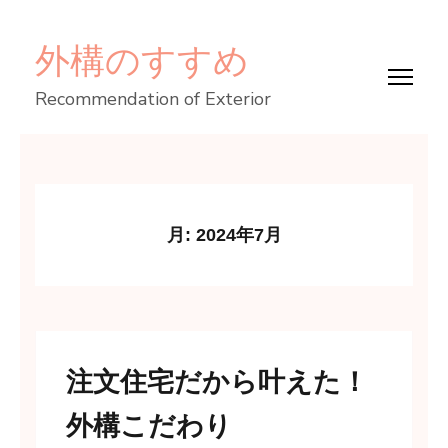
コ
外構のすすめ
ン
テ
Recommendation of Exterior
ン
ツ
へ
ス
キ
月:
2024年7月
ッ
プ
(Enter
を
注文住宅だから叶えた！
押
す)
外構こだわり