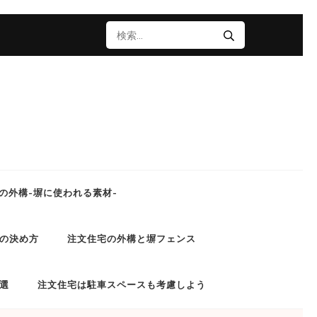
検
索:
の外構-塀に使われる素材-
の決め方
注文住宅の外構と塀フェンス
選
注文住宅は駐車スペースも考慮しよう