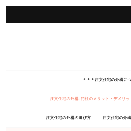
コ
ン
テ
ン
ツ
へ
ス
キ
ッ
＊＊＊注文住宅の外構に
プ
(Enter
注文住宅の外構-門柱のメリット・デメリッ
を
押
注文住宅の外構の選び方
注文住宅の外
す)