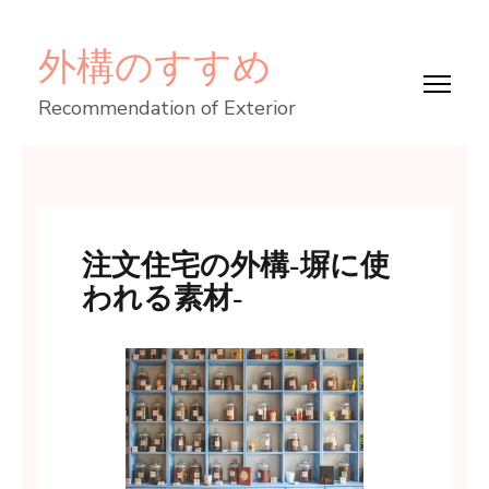
コ
外構のすすめ
ン
テ
Recommendation of Exterior
ン
ツ
へ
ス
キ
注文住宅の外構-塀に使
ッ
われる素材-
プ
(Enter
を
押
す)