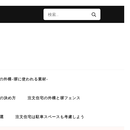
検
索:
の外構-塀に使われる素材-
の決め方
注文住宅の外構と塀フェンス
選
注文住宅は駐車スペースも考慮しよう