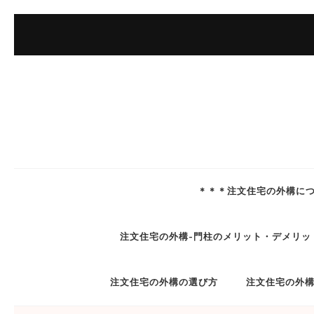
コ
ン
テ
ン
ツ
へ
ス
キ
ッ
＊＊＊注文住宅の外構に
プ
(Enter
注文住宅の外構-門柱のメリット・デメリッ
を
押
注文住宅の外構の選び方
注文住宅の外
す)