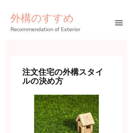
コ
外構のすすめ
ン
テ
Recommendation of Exterior
ン
ツ
へ
ス
キ
注文住宅の外構スタイ
ッ
ルの決め方
プ
(Enter
を
押
す)