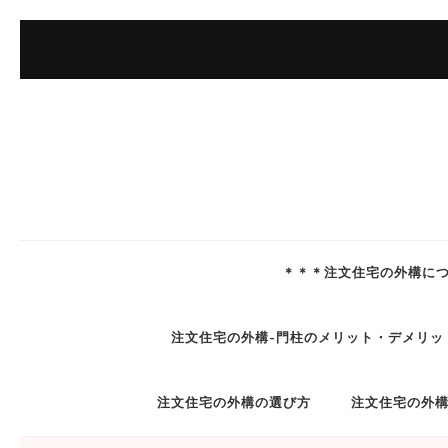
コ
ン
テ
ン
ツ
へ
ス
キ
ッ
＊＊＊注文住宅の外構に
プ
(Enter
注文住宅の外構-門柱のメリット・デメリッ
を
押
注文住宅の外構の選び方
注文住宅の外
す)