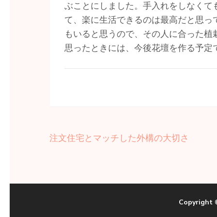
ぶことにしました。手入れをしなくて
て、楽に生活できるのは最高だと思っ
もいると思うので、その人に合った植
思ったときには、今後花壇を作る予定
投
注文住宅とマッチした外構の大切さ
稿
ナ
ビ
ゲ
Copyright
ー