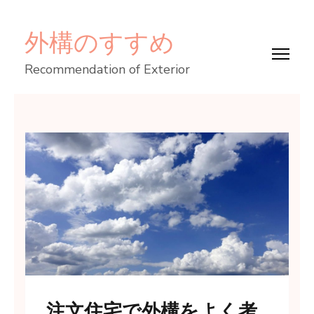
コ
外構のすすめ
ン
テ
Recommendation of Exterior
ン
ツ
へ
ス
キ
ッ
プ
(Enter
を
押
す)
注文住宅で外構をよく考