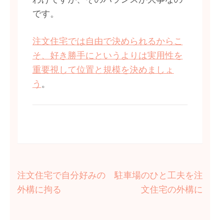
です。
注文住宅では自由で決められるからこ
そ、好き勝手にというよりは実用性を
重要視して位置と規模を決めましょ
う
。
投
注文住宅で自分好みの
駐車場のひと工夫を注
稿
外構に拘る
文住宅の外構に
ナ
ビ