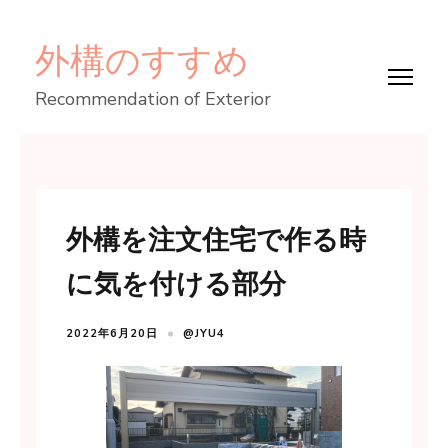
コ
外構のすすめ
ン
テ
Recommendation of Exterior
ン
ツ
へ
ス
外構を注文住宅で作る時
キ
ッ
に気を付ける部分
プ
(Enter
2022年6月20日
@JYU4
を
押
す)