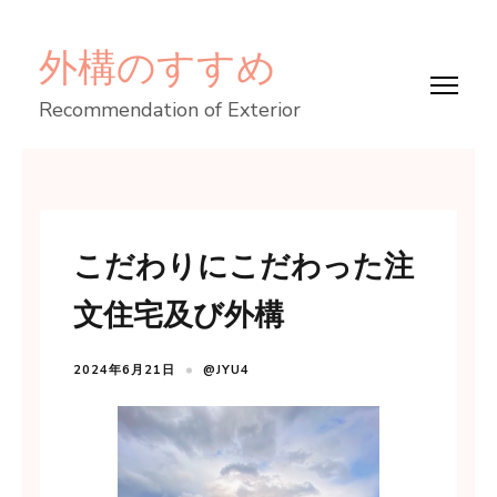
コ
外構のすすめ
ン
テ
Recommendation of Exterior
ン
ツ
へ
ス
こだわりにこだわった注
キ
ッ
文住宅及び外構
プ
(Enter
2024年6月21日
@JYU4
を
押
す)