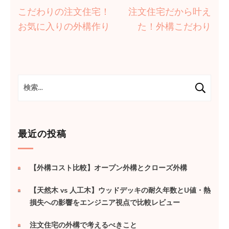
投
こだわりの注文住宅！
注文住宅だから叶え
稿
お気に入りの外構作り
た！外構こだわり
ナ
ビ
ゲ
ー
検
索:
シ
ョ
ン
最近の投稿
【外構コスト比較】オープン外構とクローズ外構
【天然木 vs 人工木】ウッドデッキの耐久年数とU値・熱
損失への影響をエンジニア視点で比較レビュー
注文住宅の外構で考えるべきこと