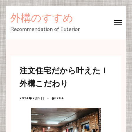
コ
外構のすすめ
ン
テ
Recommendation of Exterior
ン
ツ
へ
ス
注文住宅だから叶えた！
キ
ッ
外構こだわり
プ
(Enter
2024年7月5日
@JYU4
を
押
す)