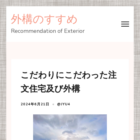
コ
外構のすすめ
ン
テ
Recommendation of Exterior
ン
ツ
へ
ス
こだわりにこだわった注
キ
ッ
文住宅及び外構
プ
(Enter
2024年6月21日
@JYU4
を
押
す)