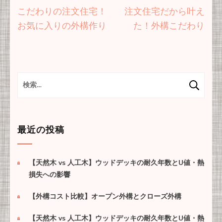
投
こだわりの注文住宅！
注文住宅だから叶え
稿
お気に入りの外構作り
た！外構こだわり
ナ
ビ
ゲ
ー
検
索:
シ
ョ
ン
最近の投稿
【天然木 vs 人工木】ウッドデッキの耐久年数とU値・熱
損失への影響
【外構コスト比較】オープン外構とクローズ外構
【天然木 vs 人工木】ウッドデッキの耐久年数とU値・熱